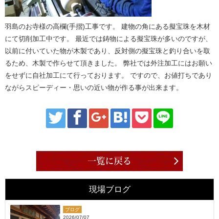
羽島のお寺様の高欄(手摺)工事です。 建物の角にある擬宝珠を木材
にて切削加工中です。 最近では鋳物による擬宝珠が多いのですが、
以前に付いていた物が木製であり、反対側の擬宝珠と釣り合いを取
るため、木製で作らせて頂きました。 弊社では外注加工にはお願い
をせずに自社加工にて行っております。 ですので、お値打ちであり
ながらスピーディー・思いの近い物が作る事が出来ます。
一覧に戻る
現場ブログ
ブログ
2026/07/07