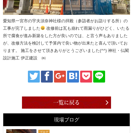
愛知県一宮市の宇夫須奈神社様の拝殿（参詣者がお詣りする所）の
工事が完了しました
改修前は瓦も崩れて雨漏りがひどく、いたる
所で腐食が進み新築をした方が良いのでは、と言う声もありました
が、改修方法を検討して予算内で良い物が出来たと喜んで頂いてお
ります。 施工をさせて頂きありがとうございました(^^) 神社・仏閣
設計施工 伊正建設 ㈱
一覧に戻る
現場ブログ
ブログ