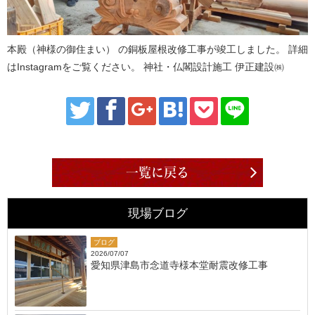
本殿（神様の御住まい） の銅板屋根改修工事が竣工しました。 詳細
はInstagramをご覧ください。 神社・仏閣設計施工 伊正建設㈱
一覧に戻る
現場ブログ
ブログ
2026/07/07
愛知県津島市念道寺様本堂耐震改修工事