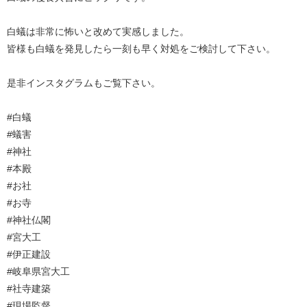
白蟻は非常に怖いと改めて実感しました。
皆様も白蟻を発見したら一刻も早く対処をご検討して下さい。
是非インスタグラムもご覧下さい。
#白蟻
#蟻害
#神社
#本殿
#お社
#お寺
#神社仏閣
#宮大工
#伊正建設
#岐阜県宮大工
#社寺建築
#現場監督