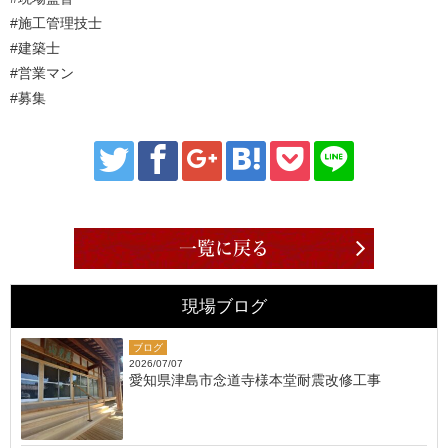
#施工管理技士
#建築士
#営業マン
#募集
一覧に戻る
現場ブログ
ブログ
2026/07/07
愛知県津島市念道寺様本堂耐震改修工事