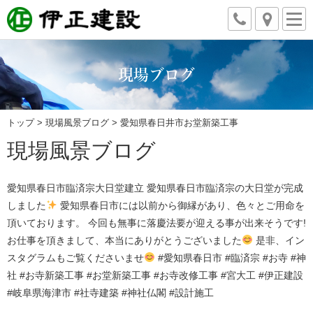
現場ブログ
トップ
>
現場風景ブログ
> 愛知県春日井市お堂新築工事
現場風景ブログ
愛知県春日市臨済宗大日堂建立 愛知県春日市臨済宗の大日堂が完成
しました
愛知県春日市には以前から御縁があり、色々とご用命を
頂いております。 今回も無事に落慶法要が迎える事が出来そうです!
お仕事を頂きまして、本当にありがとうございました
是非、イン
スタグラムもご覧くださいませ
#愛知県春日市 #臨済宗 #お寺 #神
社 #お寺新築工事 #お堂新築工事 #お寺改修工事 #宮大工 #伊正建設
#岐阜県海津市 #社寺建築 #神社仏閣 #設計施工